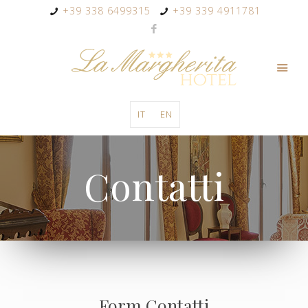
+39 338 6499315
+39 339 4911781
IT
EN
Contatti
Form Contatti