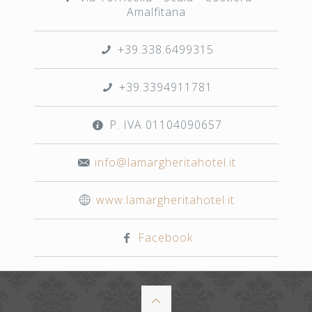
Amalfitana
+39.338.6499315
+39.3394911781
P. IVA 01104090657
info@lamargheritahotel.it
www.lamargheritahotel.it
Facebook