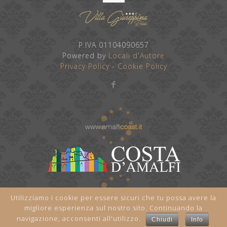
P.IVA 01104090657
Powered by
Locali d'Autore
Privacy Policy
-
Cookie Policy
Utilizziamo i cookie per essere sicuri che tu possa avere la
migliore esperienza sul nostro sito. Continuando la
navigazione, acconsenti all'utilizzo.
Chiudi
Info